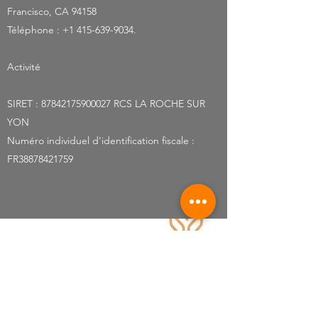
Francisco, CA 94158
Téléphone : +1 415-639-9034.
Activité
SIRET :
87842175900027
RCS LA ROCHE SUR
YON
Numéro individuel d'identification fiscale :
FR38878421759